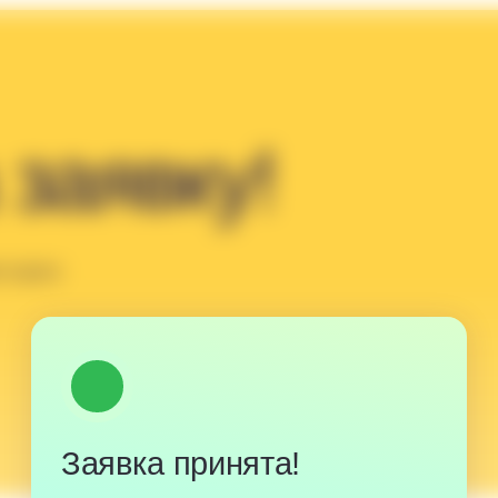
аявку!
а
Заявка принята!
Подпишись, чтобы получить
бесплатные материалы для
анятий
8 месяцев занятий
обучения