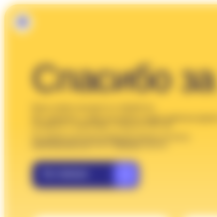
Спасибо за з
Ваша заявка находится в обработке.
Мы свяжемся с вами как можно скорее (рабочее время отдел
по работе с клиентами с 10 до 21 UTC+3)
По любым срочным вопросам пишите на почту
info@anecole.com
или в
Telegram
школы.
На главную
1 месяц занятий
4 месяца з