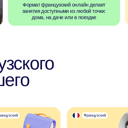
ского
го
ий
Французский
 с нуля
Разговорный французский
ко начинает изучение.
Практика общения для поездок, лагерей и
з простые слова,
новых друзей
.
ыбрать
Выбрать