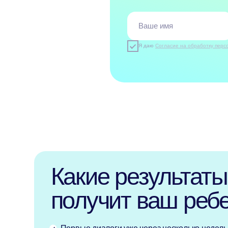
получит ваш ребено
Первые диалоги уже через несколько недель
Уверенное выполнение школьных заданий
Рост уровня знаний (A1 → A2 → B1 → B2)
Подготовка к экзаменам и поступлению
Свободное общение в поездках
Записаться на пробный
урок