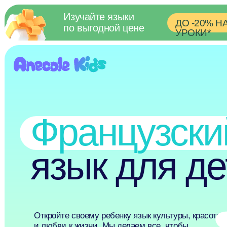
Изучайте языки
ДО -20% НА ВСЕ
по выгодной цене
УРОКИ*
Французский
язык
для дет
Откройте своему ребенку язык культуры, красоты
и любви к жизни. Мы делаем все, чтобы
знакомство с французским вызывало интерес,
а каждый новый урок приносил ребенку радость