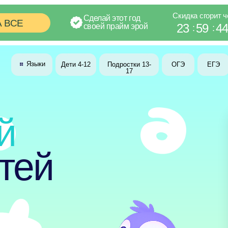
Скидка сгорит через
Сделай этот год
23
59
43
своей прайм эрой
:
:
Языки
8 (800) 300-60
Дети 4-12
Подростки 13-
ОГЭ
ЕГЭ
17
Напишите, как
почту и мессе
обсудить учёбу
ей
Я даю
Соглас
на условиях
П