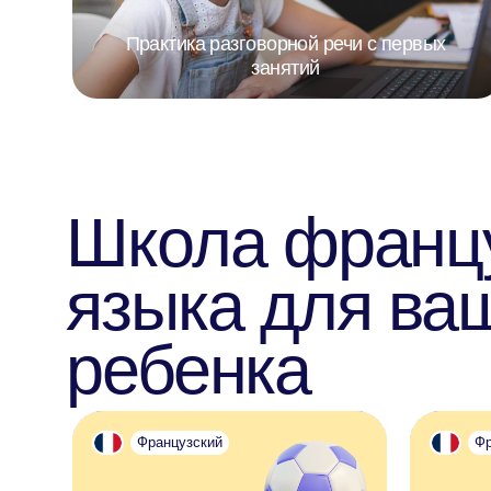
Школа француз
языка для ваше
ребенка
Французский
Французск
Французский для школьника
Французский
Подходит детям 7−17 лет. Помогаем
Для тех, кто толь
справляться со школьной программой
Все подается чере
и чувствовать себя уверенно на уроках
картинки, диалоги
Выбрать
В