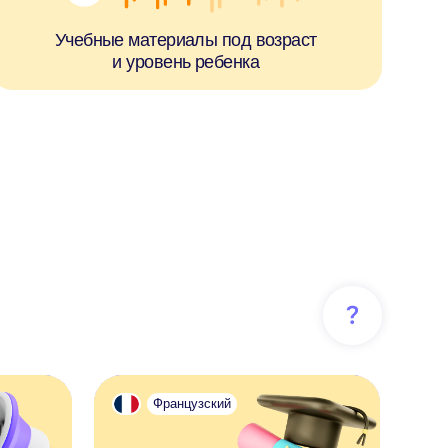
Французский
Подготовка к экзаменам
Тренируем все языковые навыки: чтение,
письмо, аудирование и разговорную речь
Выбрать