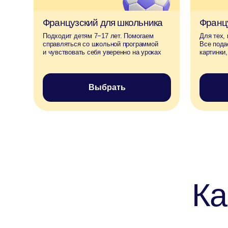
Как 
Формат
Индивидуальны
онлайн-уроки
«один на один»