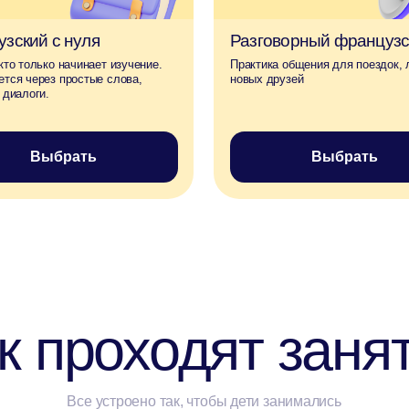
проходят занятия
Все устроено так, чтобы дети занимались
с удовольствием, а родители видели
прогресс
Занятия в игровой форме
Видео, карточки, интерактивные
е
задания