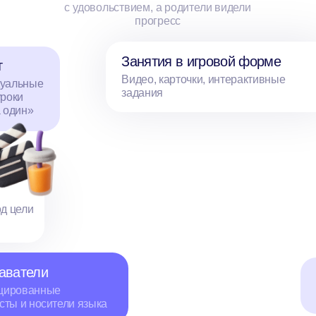
ли
Длительнос
нные
55 минут
осители языка
знайте уровень
ребенка
еред началом мы бесплатно определим уровень владения
языком и предложим программу, которая подойдет именно